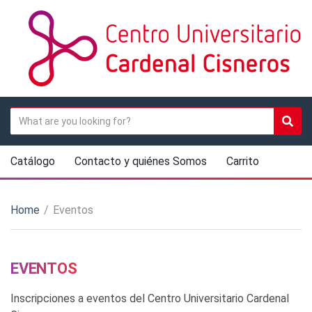
M
E
N
U
S
Sear
C
e
a
a
Catálogo
Contacto y quiénes Somos
Carrito
t
r
e
c
g
h
Home
/
Eventos
o
t
r
e
y
x
n
t
EVENTOS
a
m
Inscripciones a eventos del Centro Universitario Cardenal
e